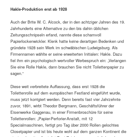
Hakle-Produktion erst ab 1928
Auch der Brite W. C. Alcock, der in den achtziger Jahren des 19.
Jahrhunderts eine Alternative zu den bis dahin üblichen
Zeitungsschnipseln erfand, nannte diese schamvoll
Papierlockenwickler. Klenk hatte keine derartigen Bedenken und
gründete 1928 sein Werk im schwäbischen Ludwigsburg. Als
Firmennamen wählte er seine erweiterten Initialen: Hakle. Dazu
fiel ihm ein psychologisch wertvoller Werbespruch ein: „Verlangen
Sie eine Rolle Hakle, dann brauchen Sie nicht Toilettenpapier zu
sagen.“
Diese weit verbreitete Auffassung, dass erst 1928 die
Toilettenrolle auf dem europäischen Festland eingeführt wurde,
muss jetzt korrigiert werden. Denn bereits fast vier Jahrzehnte
zuvor, 1891, wirbt Theodor Bergmann, Geschäftsführer der
Eisenwerke Gaggenau, in einer Firmenbroschüre für seine
Toilettenrollen: „Papier-Perforier-Anstalt, mit 12
Specialmaschinen, fertigt pro Tag über 2000 Rollen gelochtes
Closetpapier und ist bis heute wohl auf dem ganzen Kontinent die