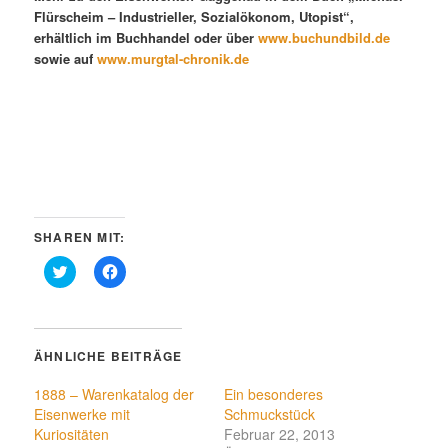
Flürscheim – Industrieller, Sozialökonom, Utopist“,
erhältlich im Buchhandel oder über
www.buchundbild.de
sowie auf
www.murgtal-chronik.de
SHAREN MIT:
Klick,
Klick,
um
um
über
auf
Twitter
Facebook
zu
zu
teilen
teilen
(Wird
(Wird
ÄHNLICHE BEITRÄGE
in
in
neuem
neuem
Fenster
Fenster
1888 – Warenkatalog der
Ein besonderes
geöffnet)
geöffnet)
Eisenwerke mit
Schmuckstück
Kuriositäten
Februar 22, 2013