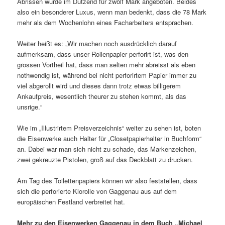
Abrissen wurde im Dutzend für zwölf Mark angeboten. Beides
also ein besonderer Luxus, wenn man bedenkt, dass die 78 Mark
mehr als dem Wochenlohn eines Facharbeiters entsprachen.
Weiter heißt es: „Wir machen noch ausdrücklich darauf
aufmerksam, dass unser Rollenpapier perforirt ist, was den
grossen Vortheil hat, dass man selten mehr abreisst als eben
nothwendig ist, während bei nicht perforirtem Papier immer zu
viel abgerollt wird und dieses dann trotz etwas billigerem
Ankaufpreis, wesentlich theurer zu stehen kommt, als das
unsrige.“
Wie im „Illustrirtem Preisverzeichnis“ weiter zu sehen ist, boten
die Eisenwerke auch Halter für „Closetpapierhalter in Buchform“
an. Dabei war man sich nicht zu schade, das Markenzeichen,
zwei gekreuzte Pistolen, groß auf das Deckblatt zu drucken.
Am Tag des Toilettenpapiers können wir also feststellen, dass
sich die perforierte Klorolle von Gaggenau aus auf dem
europäischen Festland verbreitet hat.
Mehr zu den Eisenwerken Gaggenau in dem Buch „Michael