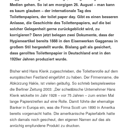
Medien gehen. So ist am morgigen 26. August – man kann
es kaum glauben – der internationale Tag des
Toilettenpapiers, der toilet paper day. Gibt es einen besseren
Anlasse, die Geschichte des Toilettenpapiers, auf die bei
solcher Gelegenheit gerne zurückgeblickt wird, zu
korrigieren? Denn jetzt belegen zwei Dokumente, dass der
Hygieneartikel bereits 1888 in den Eisenwerken Gaggenau in
großem Stil hergestellt wurde. Bislang galt als gesichert,
dass gerolltes Toilettenpapier in Deutschland erst in den
1920er Jahren produziert wurde.
Bisher wird Hans Klenk zugeschrieben, die Toilettenrolle auf dem
europäischen Festland eingeführt zu haben. Der Firmenname, die
Abkürzung Hakle, ist vielen geläufig. So schrieb beispielsweise
die Berliner Zeitung 2003: „Der schwäbische Unternehmer Hans
Klenk wickelte im Jahr 1928 – vor 75 Jahren – zum ersten Mal
lange Papierstreifen auf eine Rolle. Damit führte der ehemalige
Banker in Europa ein, was die Firma Scott um 1890 in Amerika
bereits vorgemacht hatte. Die amerikanische Papierfabrik hatte
sich damals noch gescheut, den eigenen Namen auf das als
anrüchig empfundene Produkt zu drucken.