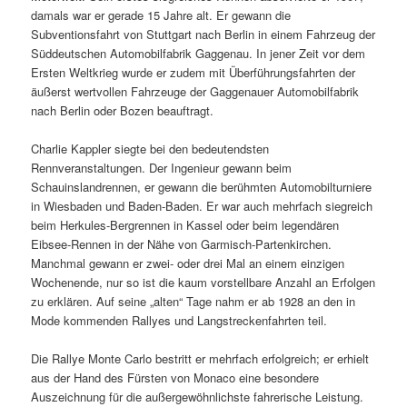
damals war er gerade 15 Jahre alt. Er gewann die
Subventionsfahrt von Stuttgart nach Berlin in einem Fahrzeug der
Süddeutschen Automobilfabrik Gaggenau. In jener Zeit vor dem
Ersten Weltkrieg wurde er zudem mit Überführungsfahrten der
äußerst wertvollen Fahrzeuge der Gaggenauer Automobilfabrik
nach Berlin oder Bozen beauftragt.
Charlie Kappler siegte bei den bedeutendsten
Rennveranstaltungen. Der Ingenieur gewann beim
Schauinslandrennen, er gewann die berühmten Automobilturniere
in Wiesbaden und Baden-Baden. Er war auch mehrfach siegreich
beim Herkules-Bergrennen in Kassel oder beim legendären
Eibsee-Rennen in der Nähe von Garmisch-Partenkirchen.
Manchmal gewann er zwei- oder drei Mal an einem einzigen
Wochenende, nur so ist die kaum vorstellbare Anzahl an Erfolgen
zu erklären. Auf seine „alten“ Tage nahm er ab 1928 an den in
Mode kommenden Rallyes und Langstreckenfahrten teil.
Die Rallye Monte Carlo bestritt er mehrfach erfolgreich; er erhielt
aus der Hand des Fürsten von Monaco eine besondere
Auszeichnung für die außergewöhnlichste fahrerische Leistung.