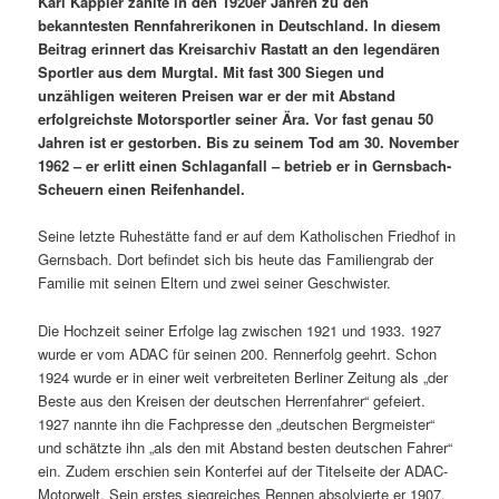
Karl Kappler zählte in den 1920er Jahren zu den
bekanntesten Rennfahrerikonen in Deutschland. In diesem
Beitrag erinnert das Kreisarchiv Rastatt an den legendären
Sportler aus dem Murgtal. Mit fast 300 Siegen und
unzähligen weiteren Preisen war er der mit Abstand
erfolgreichste Motorsportler seiner Ära. Vor fast genau 50
Jahren ist er gestorben. Bis zu seinem Tod am 30. November
1962 – er erlitt einen Schlaganfall – betrieb er in Gernsbach-
Scheuern einen Reifenhandel.
Seine letzte Ruhestätte fand er auf dem Katholischen Friedhof in
Gernsbach. Dort befindet sich bis heute das Familiengrab der
Familie mit seinen Eltern und zwei seiner Geschwister.
Die Hochzeit seiner Erfolge lag zwischen 1921 und 1933. 1927
wurde er vom ADAC für seinen 200. Rennerfolg geehrt. Schon
1924 wurde er in einer weit verbreiteten Berliner Zeitung als „der
Beste aus den Kreisen der deutschen Herrenfahrer“ gefeiert.
1927 nannte ihn die Fachpresse den „deutschen Bergmeister“
und schätzte ihn „als den mit Abstand besten deutschen Fahrer“
ein. Zudem erschien sein Konterfei auf der Titelseite der ADAC-
Motorwelt. Sein erstes siegreiches Rennen absolvierte er 1907,