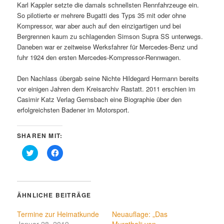
Karl Kappler
setzte die damals schnellsten Rennfahrzeuge ein.
So pilotierte er mehrere Bugatti des Typs 35 mit oder ohne
Kompressor, war aber auch auf den einzigartigen und bei
Bergrennen kaum zu schlagenden Simson Supra SS unterwegs.
Daneben war er zeitweise Werksfahrer für Mercedes-Benz und
fuhr 1924 den ersten Mercedes-Kompressor-Rennwagen.
Den Nachlass übergab seine Nichte Hildegard Hermann bereits
vor einigen Jahren dem Kreisarchiv Rastatt. 2011 erschien im
Casimir Katz Verlag Gernsbach eine Biographie über den
erfolgreichsten Badener im Motorsport.
SHAREN MIT:
Klick,
Klick,
um
um
über
auf
Twitter
Facebook
zu
zu
teilen
teilen
(Wird
(Wird
ÄHNLICHE BEITRÄGE
in
in
neuem
neuem
Fenster
Fenster
Termine zur Heimatkunde
Neuauflage: „Das
geöffnet)
geöffnet)