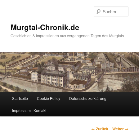
Zum
Inhalt
Such
wechseln
Murgtal-Chronik.de
Geschichten & Impressionen aus vergangenen Tagen des Murgtals
Hauptmenü
Startseite
Cookie Policy
Datenschutzerklärung
Impressum | Kontakt
Beitrags-
←
Zurück
Weiter
→
Navigation