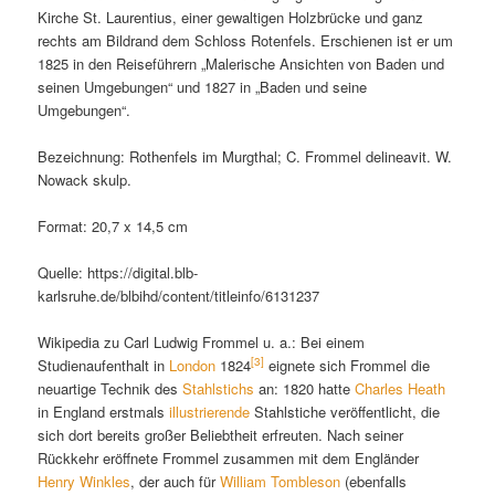
Kirche St. Laurentius, einer gewaltigen Holzbrücke und ganz
rechts am Bildrand dem Schloss Rotenfels. Erschienen ist er um
1825 in den Reiseführern „Malerische Ansichten von Baden und
seinen Umgebungen“ und 1827 in „Baden und seine
Umgebungen“.
Bezeichnung: Rothenfels im Murgthal; C. Frommel delineavit. W.
Nowack skulp.
Format: 20,7 x 14,5 cm
Quelle: https://digital.blb-
karlsruhe.de/blbihd/content/titleinfo/6131237
Wikipedia zu Carl Ludwig Frommel u. a.: Bei einem
[3]
Studienaufenthalt in
London
1824
eignete sich Frommel die
neuartige Technik des
Stahlstichs
an: 1820 hatte
Charles Heath
in England erstmals
illustrierende
Stahlstiche veröffentlicht, die
sich dort bereits großer Beliebtheit erfreuten. Nach seiner
Rückkehr eröffnete Frommel zusammen mit dem Engländer
Henry Winkles
, der auch für
William Tombleson
(ebenfalls