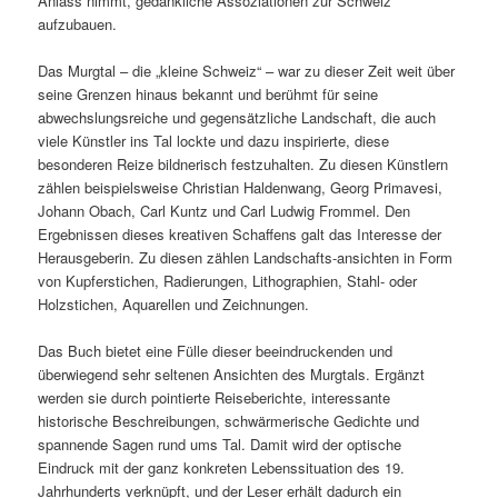
Anlass nimmt, gedankliche Assoziationen zur Schweiz
aufzubauen.
Das Murgtal – die „kleine Schweiz“ – war zu dieser Zeit weit über
seine Grenzen hinaus bekannt und berühmt für seine
abwechslungsreiche und gegensätzliche Landschaft, die auch
viele Künstler ins Tal lockte und dazu inspirierte, diese
besonderen Reize bildnerisch festzuhalten. Zu diesen Künstlern
zählen beispielsweise Christian Haldenwang, Georg Primavesi,
Johann Obach, Carl Kuntz und Carl Ludwig Frommel. Den
Ergebnissen dieses kreativen Schaffens galt das Interesse der
Herausgeberin. Zu diesen zählen Landschafts-ansichten in Form
von Kupferstichen, Radierungen, Lithographien, Stahl- oder
Holzstichen, Aquarellen und Zeichnungen.
Das Buch bietet eine Fülle dieser beeindruckenden und
überwiegend sehr seltenen Ansichten des Murgtals. Ergänzt
werden sie durch pointierte Reiseberichte, interessante
historische Beschreibungen, schwärmerische Gedichte und
spannende Sagen rund ums Tal. Damit wird der optische
Eindruck mit der ganz konkreten Lebenssituation des 19.
Jahrhunderts verknüpft, und der Leser erhält dadurch ein